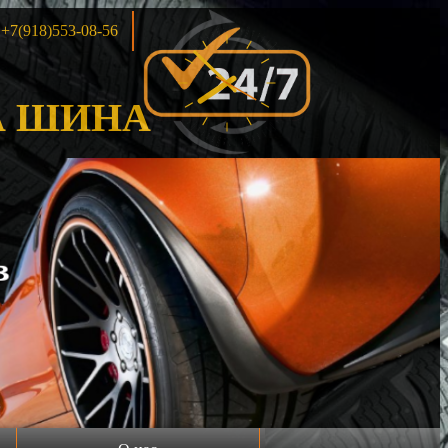
+7(918)553-08-56
 ШИНА
Акция!!!