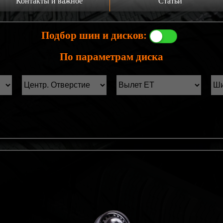
Контакты и важное
Статьи
а главную
Производители шин
Подбор шин и дисков:
онтакты
Статьи Лист1
По параметрам диска
ины б/у фильтр
Статьи Лист2