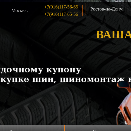
+7(916)117-56-65
Ростов-на-Дону:
Москва:
+7(916)117-65-56
ВАША
жа шин б/у