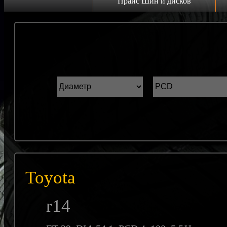
Прайс Шин и дисков
Прайс дисков
Н
Грузовые 22.5 C
К
Грузовые 19.5 C
ш
Грузовые 17.5 C
ГАЗель r16 C
Прайс шин
Лето
Зима
Toyota
Всесезонка
r14