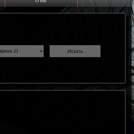
О нас
Выкуп шин Б/У
Проверка шин Б/У
Обмен шин Б/У
Шиномонтаж
Доставка
Шинный калькулятор