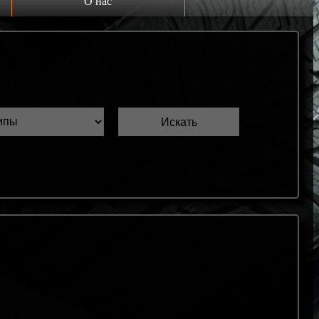
О нас
Выкуп шин Б/У
Проверка шин Б/У
Обмен шин Б/У
Шиномонтаж
Доставка
Шинный калькулятор