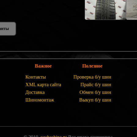
анты
Важное
Полезное
Контакты
Проверка б/у шин
XML карта сайта
Прайс б/у шин
Доставка
Обмен б/у шин
Шиномонтаж
Выкуп б/у шин