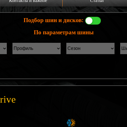
Контакты и важное
Статьи
а главную
Производители шин
Подбор шин и дисков:
онтакты
Статьи Лист1
По параметрам шины
ины б/у фильтр
Статьи Лист2
rive