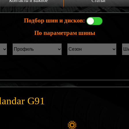
Контакты и важное
Статьи
а главную
Производители шин
Подбор шин и дисков:
онтакты
Статьи Лист1
По параметрам шины
ины б/у фильтр
Статьи Лист2
landar G91