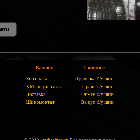
анты
Важное
Полезное
Контакты
Проверка б/у шин
XML карта сайта
Прайс б/у шин
Доставка
Обмен б/у шин
Шиномонтаж
Выкуп б/у шин