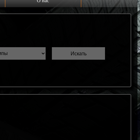
О нас
Выкуп шин Б/У
Проверка шин Б/У
Обмен шин Б/У
Шиномонтаж
Доставка
Шинный калькулятор