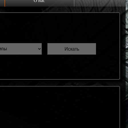
О нас
Выкуп шин Б/У
Проверка шин Б/У
Обмен шин Б/У
Шиномонтаж
Доставка
Шинный калькулятор