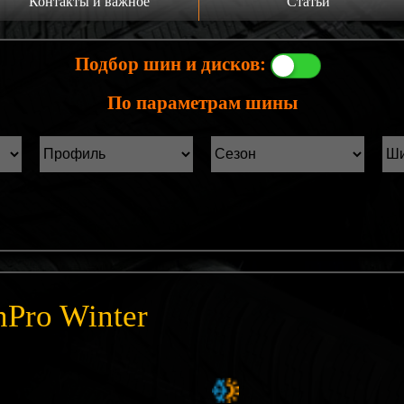
Контакты и важное
Статьи
а главную
Производители шин
Подбор шин и дисков:
онтакты
Статьи Лист1
По параметрам шины
ины б/у фильтр
Статьи Лист2
nPro Winter