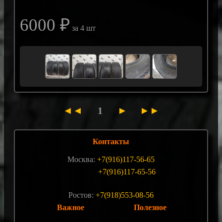
6000 ₽
за 4 шт
◄◄
1
►
►►
Контакты
Москва:
+7(916)117-56-65
+7(916)117-65-56
Ростов:
+7(918)553-08-56
Важное
Полезное