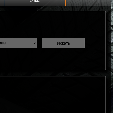
О нас
Выкуп шин Б/У
Проверка шин Б/У
Обмен шин Б/У
Шиномонтаж
Доставка
Шинный калькулятор