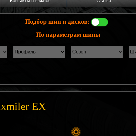
Контакты и важное
Статьи
а главную
Производители шин
Подбор шин и дисков:
онтакты
Статьи Лист1
По параметрам шины
ины б/у фильтр
Статьи Лист2
axmiler EX