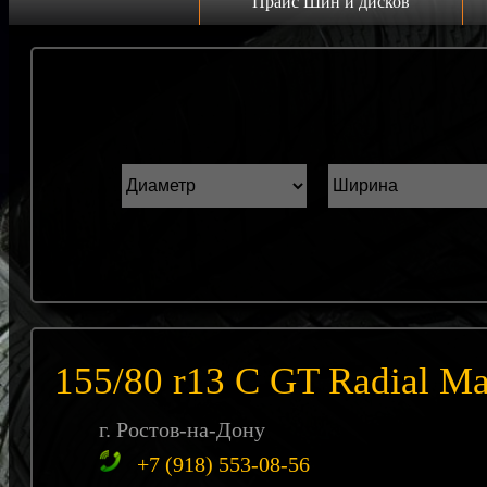
Прайс Шин и дисков
Прайс дисков
Н
Грузовые 22.5 C
К
Грузовые 19.5 C
ш
Грузовые 17.5 C
ГАЗель r16 C
Прайс шин
Лето
Зима
155/80 r13 С GT Radial M
Всесезонка
г. Ростов-на-Дону
+7 (918) 553-08-56