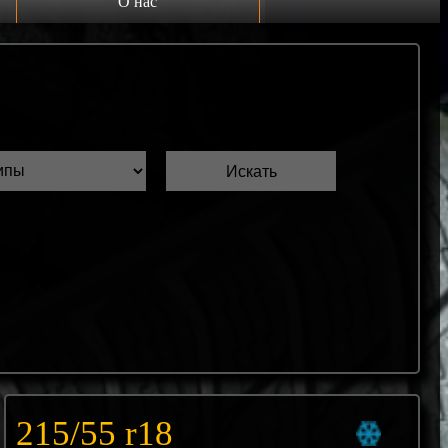
О нас
Выкуп шин Б/У
Проверка шин Б/У
Обмен шин Б/У
Шиномонтаж
Доставка
Шинный калькулятор
215/55 r18