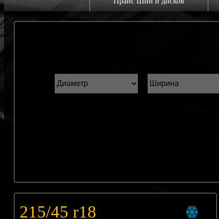
Прайс Шин и дисков
Прайс дисков
Н
Грузовые 22.5 C
К
Грузовые 19.5 C
ш
Грузовые 17.5 C
ГАЗель r16 C
Прайс шин
Лето
Зима
Всесезонка
215/45 r18