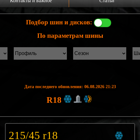
Контакты и важное
Статьи
а главную
Производители шин
Подбор шин и дисков:
онтакты
Статьи Лист1
По параметрам шины
ины б/у фильтр
Статьи Лист2
Дата последнего обновления: 06.08.2026 21:23
R18
215/45 r18