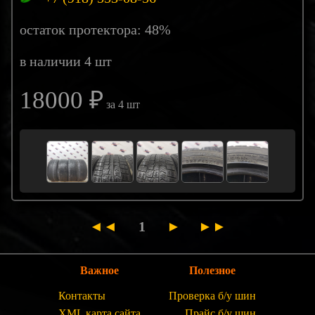
остаток протектора: 48%
в наличии 4 шт
18000 ₽
за 4 шт
◄◄
1
►
►►
Важное
Полезное
Контакты
Проверка б/у шин
XML карта сайта
Прайс б/у шин