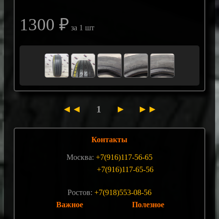
1300 ₽
за 1 шт
◄◄
1
►
►►
Контакты
Москва:
+7(916)117-56-65
+7(916)117-65-56
Ростов:
+7(918)553-08-56
Важное
Полезное