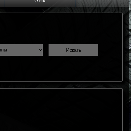
О нас
Выкуп шин Б/У
Проверка шин Б/У
Обмен шин Б/У
Шиномонтаж
Доставка
Шинный калькулятор