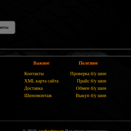
анты
Важное
Полезное
Контакты
Проверка б/у шин
XML карта сайта
Прайс б/у шин
Доставка
Обмен б/у шин
Шиномонтаж
Выкуп б/у шин