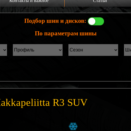
Контакты и важное
Статьи
а главную
Производители шин
Подбор шин и дисков:
онтакты
Статьи Лист1
По параметрам шины
ины б/у фильтр
Статьи Лист2
akkapeliitta R3 SUV