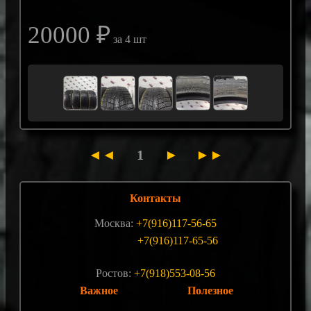
20000 ₽
за 4 шт
◄◄
1
►
►►
Контакты
Москва:
+7(916)117-56-65
+7(916)117-65-56
Ростов:
+7(918)553-08-56
Важное
Полезное